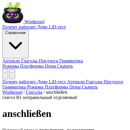
Wortkessel
Почему работает
Демо
LiD-тест
Справочник
Артикли
Глаголы
Предлоги
Грамматика
Режимы
Платформы
Цены
Скачать
Почему работает
Демо
LiD-тест
Артикли
Глаголы
Предлоги
Грамматика
Режимы
Платформы
Цены
Скачать
Wortkessel
/
Глаголы
/
anschließen
глагол
B1
неправильный
отделяемый
anschließen