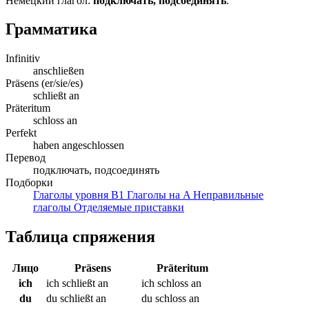
Немецкий глагол:
подключать, подсоединять
.
Грамматика
Infinitiv
anschließen
Präsens (er/sie/es)
schließt an
Präteritum
schloss an
Perfekt
haben angeschlossen
Перевод
подключать, подсоединять
Подборки
Глаголы уровня B1
Глаголы на A
Неправильные
глаголы
Отделяемые приставки
Таблица спряжения
Лицо
Präsens
Präteritum
ich
ich schließt an
ich schloss an
du
du schließt an
du schloss an