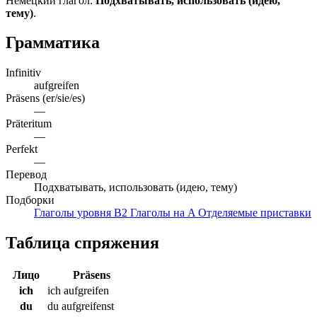
Немецкий глагол:
Подхватывать, использовать (идею,
тему)
.
Грамматика
Infinitiv
aufgreifen
Präsens (er/sie/es)
—
Präteritum
—
Perfekt
—
Перевод
Подхватывать, использовать (идею, тему)
Подборки
Глаголы уровня B2
Глаголы на A
Отделяемые приставки
Таблица спряжения
Лицо
Präsens
ich
ich aufgreifen
du
du aufgreifenst