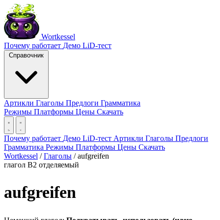
Wortkessel
Почему работает
Демо
LiD-тест
Справочник
Артикли
Глаголы
Предлоги
Грамматика
Режимы
Платформы
Цены
Скачать
Почему работает
Демо
LiD-тест
Артикли
Глаголы
Предлоги
Грамматика
Режимы
Платформы
Цены
Скачать
Wortkessel
/
Глаголы
/
aufgreifen
глагол
B2
отделяемый
aufgreifen