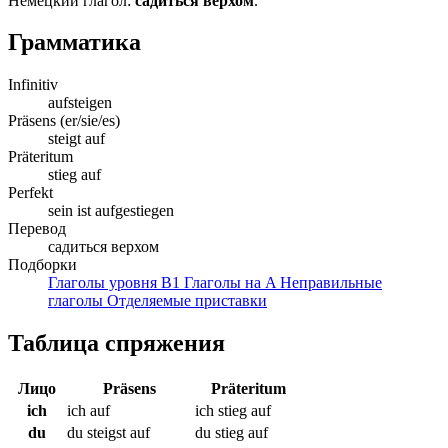
Немецкий глагол:
садиться верхом
.
Грамматика
Infinitiv
aufsteigen
Präsens (er/sie/es)
steigt auf
Präteritum
stieg auf
Perfekt
sein ist aufgestiegen
Перевод
садиться верхом
Подборки
Глаголы уровня B1
Глаголы на A
Неправильные
глаголы
Отделяемые приставки
Таблица спряжения
Лицо
Präsens
Präteritum
ich
ich auf
ich stieg auf
du
du steigst auf
du stieg auf