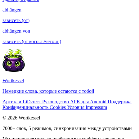
abhängen
зависеть (от)
abhängen von
зависеть (от кого-л./чего-л.)
Wortkessel
Немецкие слова, которые остаются с тобой
Артикли
LiD-тест
Руководство
APK для Android
Поддержка
Конфиденциальность
Cookies
Условия
Impressum
© 2026 Wortkessel
7000+ слов, 5 режимов, синхронизация между устройствами
Мы используем только необходимые cookies и локальное