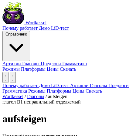
Wortkessel
Почему работает
Демо
LiD-тест
Справочник
Артикли
Глаголы
Предлоги
Грамматика
Режимы
Платформы
Цены
Скачать
Почему работает
Демо
LiD-тест
Артикли
Глаголы
Предлоги
Грамматика
Режимы
Платформы
Цены
Скачать
Wortkessel
/
Глаголы
/
aufsteigen
глагол
B1
неправильный
отделяемый
aufsteigen