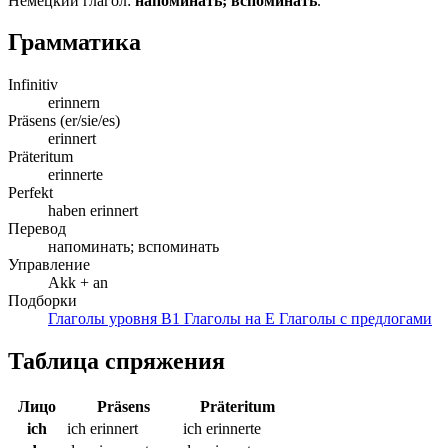
Немецкий глагол:
напоминать; вспоминать
.
Грамматика
Infinitiv
erinnern
Präsens (er/sie/es)
erinnert
Präteritum
erinnerte
Perfekt
haben erinnert
Перевод
напоминать; вспоминать
Управление
Akk + an
Подборки
Глаголы уровня B1
Глаголы на E
Глаголы с предлогами
Таблица спряжения
Лицо
Präsens
Präteritum
ich
ich erinnert
ich erinnerte