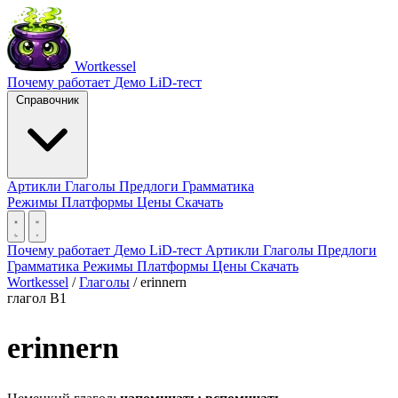
Wortkessel
Почему работает
Демо
LiD-тест
Справочник
Артикли
Глаголы
Предлоги
Грамматика
Режимы
Платформы
Цены
Скачать
Почему работает
Демо
LiD-тест
Артикли
Глаголы
Предлоги
Грамматика
Режимы
Платформы
Цены
Скачать
Wortkessel
/
Глаголы
/
erinnern
глагол
B1
erinnern