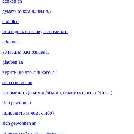
denken an
думать (о ком-л./чём-л.)
einfallen
приходить в голову, вспоминать
erkennen
узнавать; распознавать
glauben an
верить (во что-л./в кого-л.)
sich erinnern an
вспоминать (о ком-л./чём-л.), помнить (кого-л./что-л.)
sich gewöhnen
привыкать (к чему-либо)
sich gewöhnen an
привыкать (к кому-л./чему-л.)