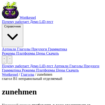
Wortkessel
Почему работает
Демо
LiD-тест
Справочник
Артикли
Глаголы
Предлоги
Грамматика
Режимы
Платформы
Цены
Скачать
Почему работает
Демо
LiD-тест
Артикли
Глаголы
Предлоги
Грамматика
Режимы
Платформы
Цены
Скачать
Wortkessel
/
Глаголы
/
zunehmen
глагол
B1
неправильный
отделяемый
zunehmen