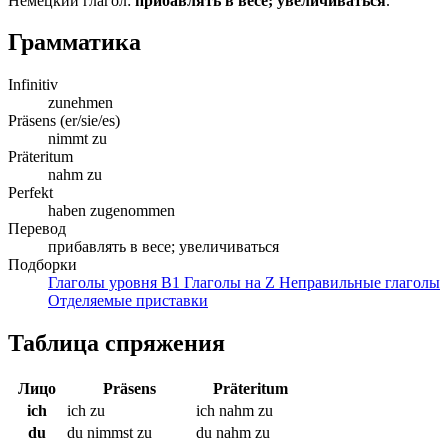
Немецкий глагол:
прибавлять в весе; увеличиваться
.
Грамматика
Infinitiv
zunehmen
Präsens (er/sie/es)
nimmt zu
Präteritum
nahm zu
Perfekt
haben zugenommen
Перевод
прибавлять в весе; увеличиваться
Подборки
Глаголы уровня B1
Глаголы на Z
Неправильные глаголы
Отделяемые приставки
Таблица спряжения
Лицо
Präsens
Präteritum
ich
ich zu
ich nahm zu
du
du nimmst zu
du nahm zu