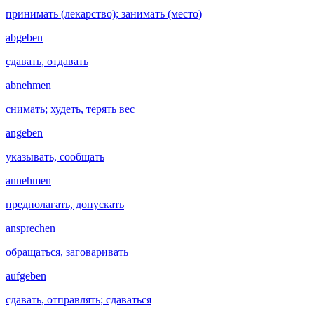
принимать (лекарство); занимать (место)
abgeben
сдавать, отдавать
abnehmen
снимать; худеть, терять вес
angeben
указывать, сообщать
annehmen
предполагать, допускать
ansprechen
обращаться, заговаривать
aufgeben
сдавать, отправлять; сдаваться