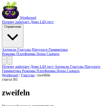
Wortkessel
Почему работает
Демо
LiD-тест
Справочник
Артикли
Глаголы
Предлоги
Грамматика
Режимы
Платформы
Цены
Скачать
Почему работает
Демо
LiD-тест
Артикли
Глаголы
Предлоги
Грамматика
Режимы
Платформы
Цены
Скачать
Wortkessel
/
Глаголы
/
zweifeln
глагол
B1
zweifeln