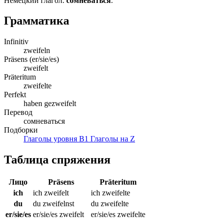
Немецкий глагол:
сомневаться
.
Грамматика
Infinitiv
zweifeln
Präsens (er/sie/es)
zweifelt
Präteritum
zweifelte
Perfekt
haben gezweifelt
Перевод
сомневаться
Подборки
Глаголы уровня B1
Глаголы на Z
Таблица спряжения
Лицо
Präsens
Präteritum
ich
ich zweifelt
ich zweifelte
du
du zweifelnst
du zweifelte
er/sie/es
er/sie/es zweifelt
er/sie/es zweifelte