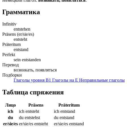
Немецкий глагол:
возникать, появляться
.
Грамматика
Infinitiv
entstehen
Präsens (er/sie/es)
entsteht
Präteritum
entstand
Perfekt
sein entstanden
Перевод
возникать, появляться
Подборки
Глаголы уровня B1
Глаголы на E
Неправильные глаголы
Таблица спряжения
Лицо
Präsens
Präteritum
ich
ich entsteht
ich entstand
du
du entstehst
du entstand
er/sie/es
er/sie/es entsteht
er/sie/es entstand