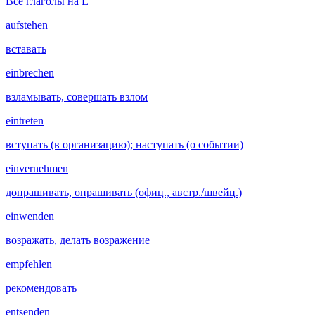
Все глаголы на E
aufstehen
вставать
einbrechen
взламывать, совершать взлом
eintreten
вступать (в организацию); наступать (о событии)
einvernehmen
допрашивать, опрашивать (офиц., австр./швейц.)
einwenden
возражать, делать возражение
empfehlen
рекомендовать
entsenden