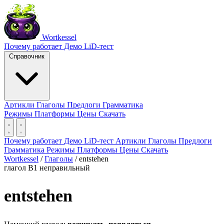
Wortkessel
Почему работает
Демо
LiD-тест
Справочник
Артикли
Глаголы
Предлоги
Грамматика
Режимы
Платформы
Цены
Скачать
Почему работает
Демо
LiD-тест
Артикли
Глаголы
Предлоги
Грамматика
Режимы
Платформы
Цены
Скачать
Wortkessel
/
Глаголы
/
entstehen
глагол
B1
неправильный
entstehen