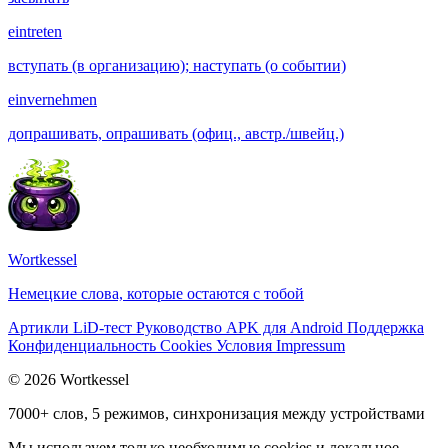
eintreten
вступать (в организацию); наступать (о событии)
einvernehmen
допрашивать, опрашивать (офиц., австр./швейц.)
Wortkessel
Немецкие слова, которые остаются с тобой
Артикли
LiD-тест
Руководство
APK для Android
Поддержка
Конфиденциальность
Cookies
Условия
Impressum
© 2026 Wortkessel
7000+ слов, 5 режимов, синхронизация между устройствами
Мы используем только необходимые cookies и локальное