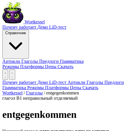
Wortkessel
Почему работает
Демо
LiD-тест
Справочник
Артикли
Глаголы
Предлоги
Грамматика
Режимы
Платформы
Цены
Скачать
Почему работает
Демо
LiD-тест
Артикли
Глаголы
Предлоги
Грамматика
Режимы
Платформы
Цены
Скачать
Wortkessel
/
Глаголы
/
entgegenkommen
глагол
B1
неправильный
отделяемый
entgegenkommen