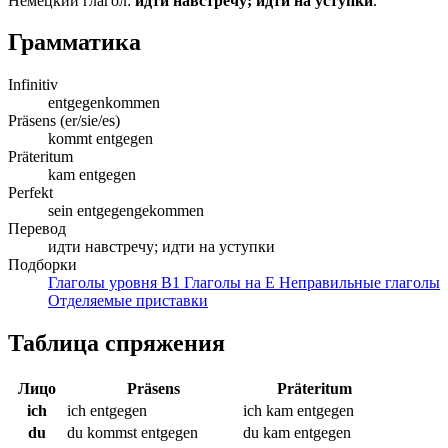
Немецкий глагол:
идти навстречу; идти на уступки
.
Грамматика
Infinitiv
entgegenkommen
Präsens (er/sie/es)
kommt entgegen
Präteritum
kam entgegen
Perfekt
sein entgegengekommen
Перевод
идти навстречу; идти на уступки
Подборки
Глаголы уровня B1
Глаголы на E
Неправильные глаголы
Отделяемые приставки
Таблица спряжения
Лицо
Präsens
Präteritum
ich
ich entgegen
ich kam entgegen
du
du kommst entgegen
du kam entgegen