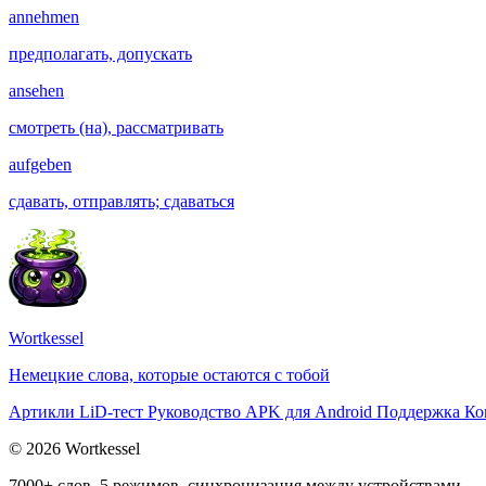
annehmen
предполагать, допускать
ansehen
смотреть (на), рассматривать
aufgeben
сдавать, отправлять; сдаваться
Wortkessel
Немецкие слова, которые остаются с тобой
Артикли
LiD-тест
Руководство
APK для Android
Поддержка
Ко
© 2026 Wortkessel
7000+ слов, 5 режимов, синхронизация между устройствами