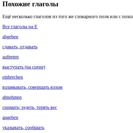
Похожие глаголы
Ещё несколько глаголов из того же словарного поля или с пох
Все глаголы на E
abgeben
сдавать, отдавать
auftreten
выступать (на сцене)
einbrechen
взламывать, совершать взлом
abnehmen
снимать; худеть, терять вес
angeben
указывать, сообщать