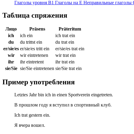
Глаголы уровня B1
Глаголы на E
Неправильные глаголы
Таблица спряжения
Лицо
Präsens
Präteritum
ich
ich ein
ich trat ein
du
du trittst ein
du trat ein
er/sie/es
er/sie/es tritt ein
er/sie/es trat ein
wir
wir eintretenen
wir trat ein
ihr
ihr eintretent
ihr trat ein
sie/Sie
sie/Sie eintretenen
sie/Sie trat ein
Пример употребления
Letztes Jahr bin ich in einen Sportverein eingetreten.
В прошлом году я вступил в спортивный клуб.
Ich trat gestern ein.
Я вчера вошел.