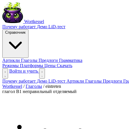
Wortkessel
Почему работает
Демо
LiD-тест
Справочник
Артикли
Глаголы
Предлоги
Грамматика
Режимы
Платформы
Цены
Скачать
Войти и учить
Почему работает
Демо
LiD-тест
Артикли
Глаголы
Предлоги
Гр
Wortkessel
/
Глаголы
/
eintreten
глагол
B1
неправильный
отделяемый