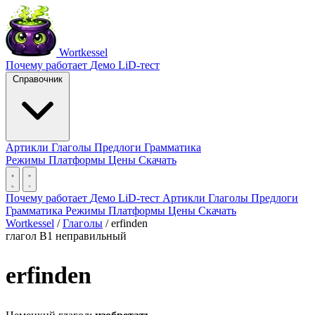
Wortkessel
Почему работает
Демо
LiD-тест
Справочник
Артикли
Глаголы
Предлоги
Грамматика
Режимы
Платформы
Цены
Скачать
Почему работает
Демо
LiD-тест
Артикли
Глаголы
Предлоги
Грамматика
Режимы
Платформы
Цены
Скачать
Wortkessel
/
Глаголы
/
erfinden
глагол
B1
неправильный
erfinden