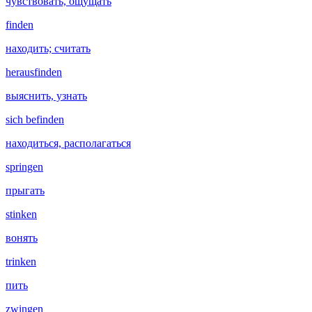
чувствовать, ощущать
finden
находить; считать
herausfinden
выяснить, узнать
sich befinden
находиться, располагаться
springen
прыгать
stinken
вонять
trinken
пить
zwingen