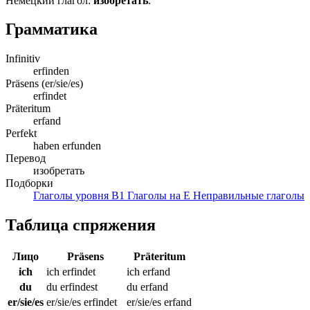
Немецкий глагол:
изобретать
.
Грамматика
Infinitiv
erfinden
Präsens (er/sie/es)
erfindet
Präteritum
erfand
Perfekt
haben erfunden
Перевод
изобретать
Подборки
Глаголы уровня B1
Глаголы на E
Неправильные глаголы
Таблица спряжения
Лицо
Präsens
Präteritum
ich
ich erfindet
ich erfand
du
du erfindest
du erfand
er/sie/es
er/sie/es erfindet
er/sie/es erfand