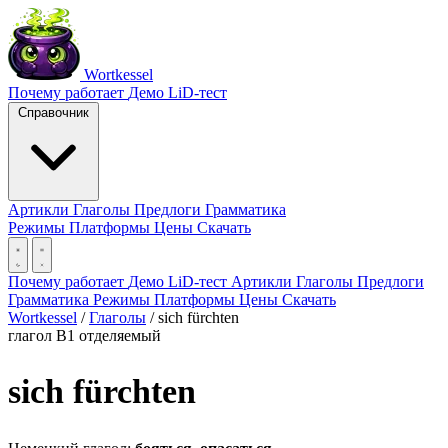
Wortkessel
Почему работает
Демо
LiD-тест
Справочник
Артикли
Глаголы
Предлоги
Грамматика
Режимы
Платформы
Цены
Скачать
Почему работает
Демо
LiD-тест
Артикли
Глаголы
Предлоги
Грамматика
Режимы
Платформы
Цены
Скачать
Wortkessel
/
Глаголы
/
sich fürchten
глагол
B1
отделяемый
sich fürchten