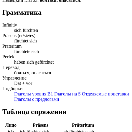
Немецкий глагол:
бояться, опасаться
.
Грамматика
Infinitiv
sich fürchten
Präsens (er/sie/es)
fürchtet sich
Präteritum
fürchtete sich
Perfekt
haben sich gefürchtet
Перевод
бояться, опасаться
Управление
Dat + vor
Подборки
Глаголы уровня B1
Глаголы на S
Отделяемые приставки
Глаголы с предлогами
Таблица спряжения
Лицо
Präsens
Präteritum
ich
ich fürchtet sich
ich fürchtete sich