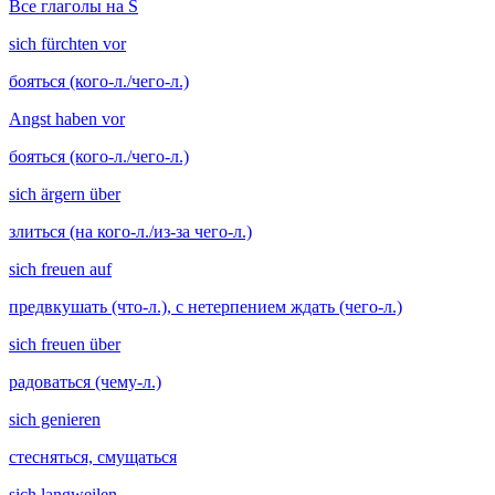
Все глаголы на S
sich fürchten vor
бояться (кого-л./чего-л.)
Angst haben vor
бояться (кого-л./чего-л.)
sich ärgern über
злиться (на кого-л./из-за чего-л.)
sich freuen auf
предвкушать (что-л.), с нетерпением ждать (чего-л.)
sich freuen über
радоваться (чему-л.)
sich genieren
стесняться, смущаться
sich langweilen