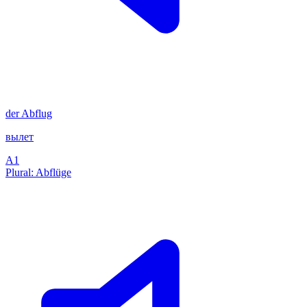
der
Abflug
вылет
A1
Plural: Abflüge