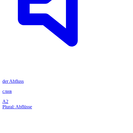
der
Abfluss
слив
A2
Plural: Abflüsse