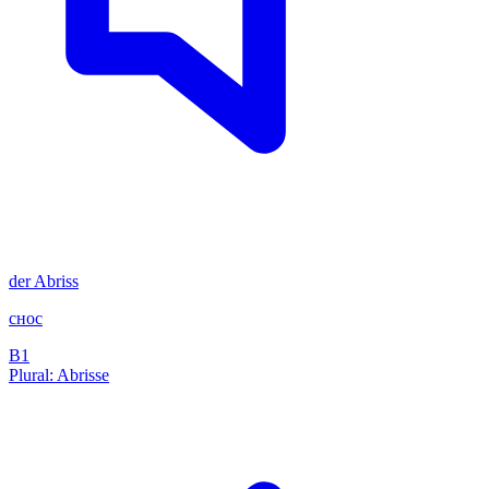
der
Abriss
снос
B1
Plural: Abrisse