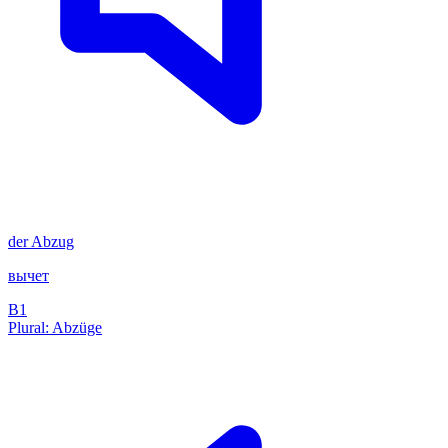
der
Abzug
вычет
B1
Plural: Abzüge