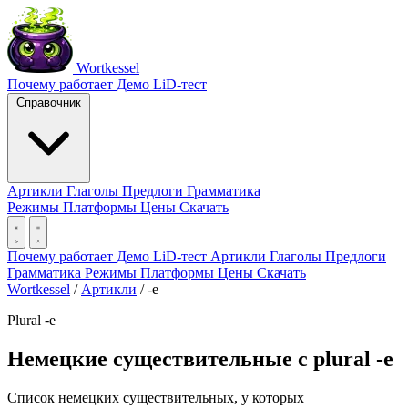
Wortkessel
Почему работает
Демо
LiD-тест
Справочник
Артикли
Глаголы
Предлоги
Грамматика
Режимы
Платформы
Цены
Скачать
Почему работает
Демо
LiD-тест
Артикли
Глаголы
Предлоги
Грамматика
Режимы
Платформы
Цены
Скачать
Wortkessel
/
Артикли
/
-e
Plural -e
Немецкие существительные с plural -e
Список немецких существительных, у которых