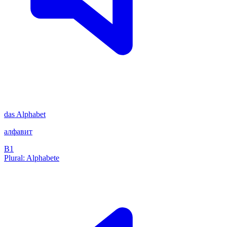
das
Alphabet
алфавит
B1
Plural: Alphabete