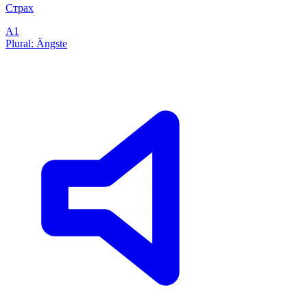
Страх
A1
Plural: Ängste